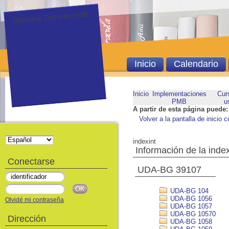
Ingrese al Demo de PMB.
Inicio
Calendario
Inicio
Implementaciones
Cur
PMB
u
A partir de esta página puede:
Volver a la pantalla de inicio c
indexint
Información de la inde
Conectarse
UDA-BG 39107
UDA-BG 104
UDA-BG 1056
Olvidé mi contraseña
UDA-BG 1057
UDA-BG 10570
Dirección
UDA-BG 1058