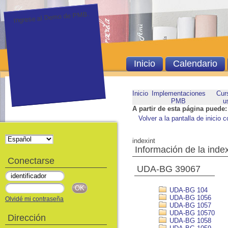
Ingrese al Demo de PMB.
Inicio
Calendario
Inicio
Implementaciones
Cur
PMB
u
A partir de esta página puede:
Volver a la pantalla de inicio c
indexint
Información de la inde
Conectarse
UDA-BG 39067
UDA-BG 104
UDA-BG 1056
Olvidé mi contraseña
UDA-BG 1057
UDA-BG 10570
Dirección
UDA-BG 1058