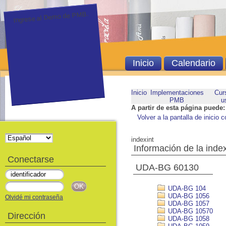
Ingrese al Demo de PMB.
Inicio
Calendario
Inicio
Implementaciones
Cur
PMB
u
A partir de esta página puede:
Volver a la pantalla de inicio c
indexint
Información de la inde
Conectarse
UDA-BG 60130
UDA-BG 104
UDA-BG 1056
Olvidé mi contraseña
UDA-BG 1057
UDA-BG 10570
Dirección
UDA-BG 1058