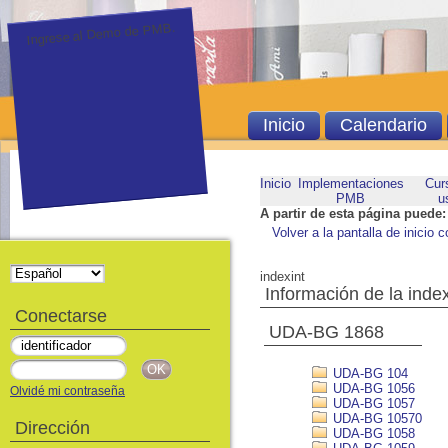
Ingrese al Demo de PMB.
Inicio
Calendario
Inicio
Implementaciones
Cur
PMB
u
A partir de esta página puede:
Volver a la pantalla de inicio c
indexint
Información de la inde
Conectarse
UDA-BG 1868
UDA-BG 104
UDA-BG 1056
Olvidé mi contraseña
UDA-BG 1057
UDA-BG 10570
Dirección
UDA-BG 1058