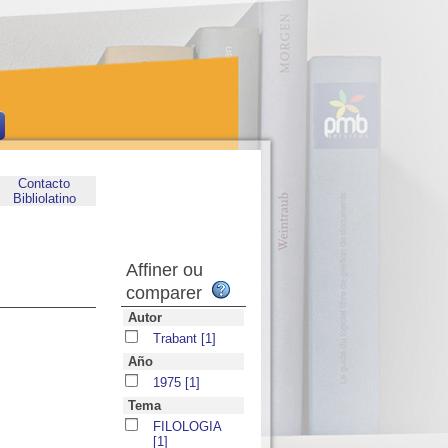
Contacto
Bibliolatino
Affiner ou
comparer
Autor
Trabant
[1]
Año
1975
[1]
Tema
FILOLOGIA
[1]