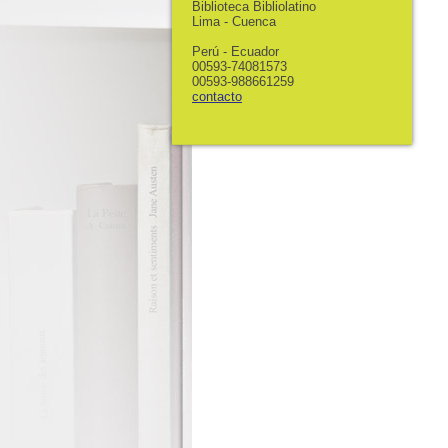
Biblioteca Bibliolatino
Lima - Cuenca
Perú - Ecuador
00593-74081573
00593-988661259
contacto