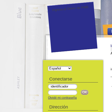
Ingrese al Demo de PMB.
I
i
Conectarse
Olvidé mi contraseña
Dirección