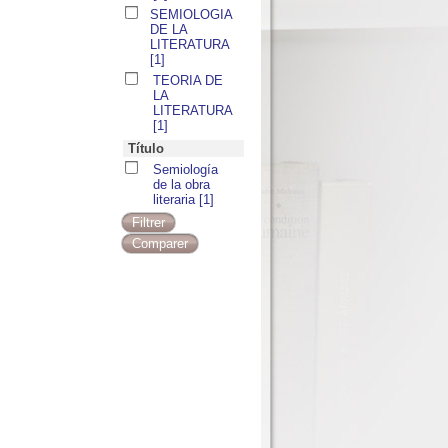
SEMIOLOGIA
DE LA
LITERATURA
[1]
TEORIA DE
LA
LITERATURA
[1]
Título
Semiología
de la obra
literaria
[1]