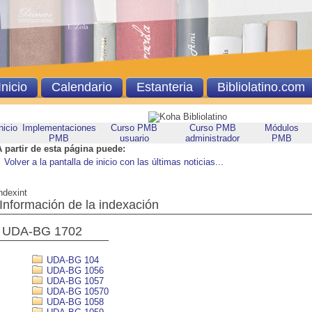
Inicio
Calendario
Estanteria
Bibliolatino.com
nicio
Implementaciones
Curso PMB
Curso PMB
Módulos
PMB
usuario
administrador
PMB
A partir de esta página puede:
Volver a la pantalla de inicio con las últimas noticias...
ndexint
Información de la indexación
UDA-BG 1702
UDA-BG 104
UDA-BG 1056
UDA-BG 1057
UDA-BG 10570
UDA-BG 1058