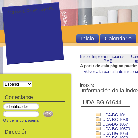
Ingrese al Demo de PMB.
Inicio
Calendario
Inicio
Implementaciones
Cur
PMB
u
A partir de esta página puede:
Volver a la pantalla de inicio c
indexint
Información de la inde
Conectarse
UDA-BG 61644
UDA-BG 104
UDA-BG 1056
Olvidé mi contraseña
UDA-BG 1057
UDA-BG 10570
Dirección
UDA-BG 1058