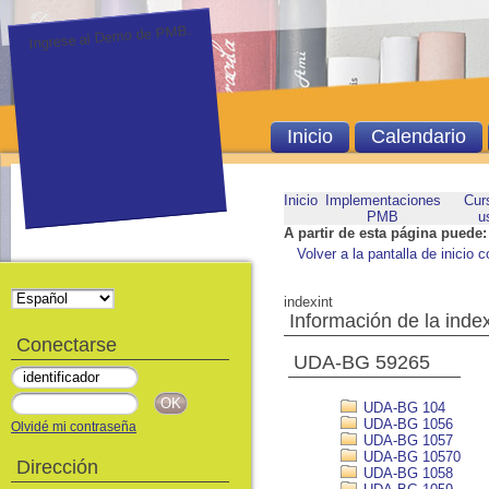
Ingrese al Demo de PMB.
Inicio
Calendario
Inicio
Implementaciones
Cur
PMB
u
A partir de esta página puede:
Volver a la pantalla de inicio c
indexint
Información de la inde
Conectarse
UDA-BG 59265
UDA-BG 104
UDA-BG 1056
Olvidé mi contraseña
UDA-BG 1057
UDA-BG 10570
Dirección
UDA-BG 1058