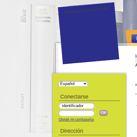
Ingrese al Demo de PMB.
I
i
Conectarse
Olvidé mi contraseña
Dirección