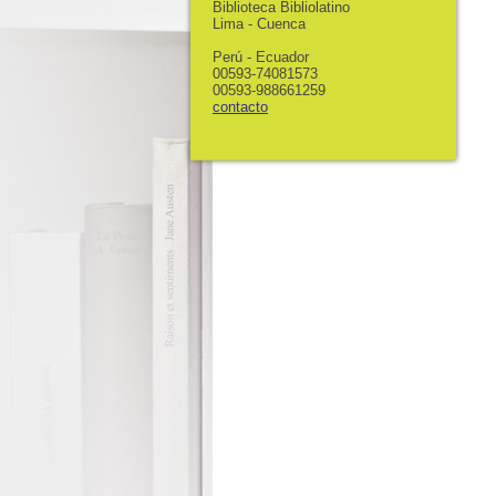
Biblioteca Bibliolatino
Lima - Cuenca
Perú - Ecuador
00593-74081573
00593-988661259
contacto