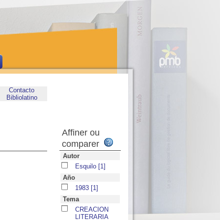
Contacto
Bibliolatino
Affiner ou
comparer
Autor
Esquilo
[1]
Año
1983
[1]
Tema
CREACION
LITERARIA