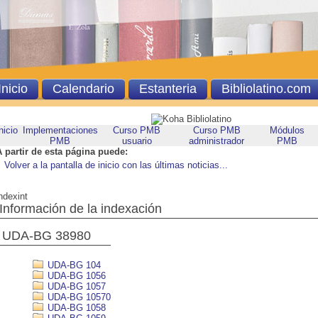
Inicio
Calendario
Estanteria
Bibliolatino.com
nicio
Implementaciones
Curso PMB
Curso PMB
Módulos
PMB
usuario
administrador
PMB
A partir de esta página puede:
Volver a la pantalla de inicio con las últimas noticias...
ndexint
Información de la indexación
UDA-BG 38980
UDA-BG 104
UDA-BG 1056
UDA-BG 1057
UDA-BG 10570
UDA-BG 1058