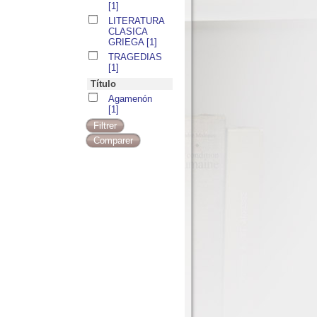
[1]
LITERATURA
CLASICA
GRIEGA
[1]
TRAGEDIAS
[1]
Título
Agamenón
[1]