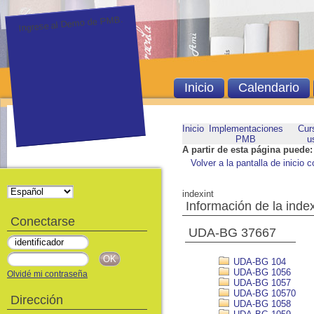
Ingrese al Demo de PMB.
Inicio
Calendario
Inicio
Implementaciones
Cur
PMB
u
A partir de esta página puede:
Volver a la pantalla de inicio c
indexint
Información de la inde
Conectarse
UDA-BG 37667
UDA-BG 104
UDA-BG 1056
Olvidé mi contraseña
UDA-BG 1057
UDA-BG 10570
Dirección
UDA-BG 1058