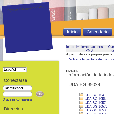
Ingrese al Demo de PMB.
Inicio
Calendario
Inicio
Implementaciones
Cur
PMB
u
A partir de esta página puede:
Volver a la pantalla de inicio c
indexint
Información de la inde
Conectarse
UDA-BG 39029
UDA-BG 104
UDA-BG 1056
Olvidé mi contraseña
UDA-BG 1057
UDA-BG 10570
Dirección
UDA-BG 1058