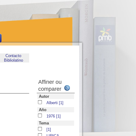
Contacto
Bibliolatino
Affiner ou
comparer
Autor
Alberti
[1]
Año
1976
[1]
Tema
[1]
LIRICA