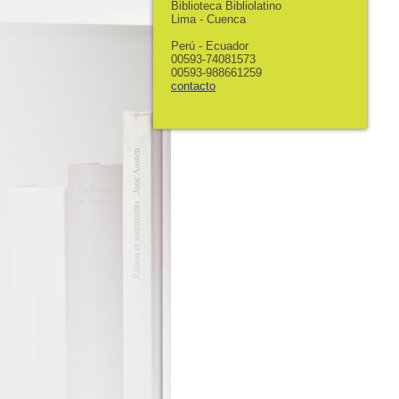
Biblioteca Bibliolatino
Lima - Cuenca
Perú - Ecuador
00593-74081573
00593-988661259
contacto