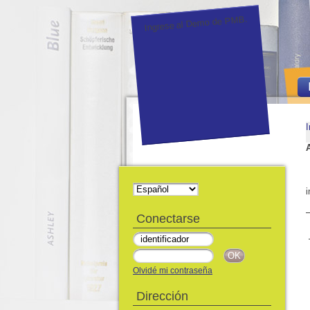
Ingrese al Demo de PMB.
I
i
Conectarse
Olvidé mi contraseña
Dirección