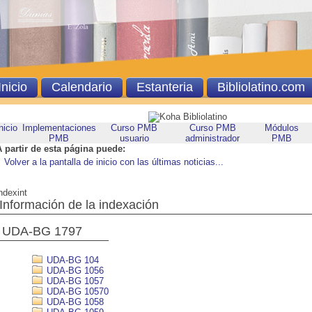
Inicio
Calendario
Estanteria
Bibliolatino.com
nicio
Implementaciones
Curso PMB
Curso PMB
Módulos
PMB
usuario
administrador
PMB
A partir de esta página puede:
Volver a la pantalla de inicio con las últimas noticias...
ndexint
Información de la indexación
UDA-BG 1797
UDA-BG 104
UDA-BG 1056
UDA-BG 1057
UDA-BG 10570
UDA-BG 1058