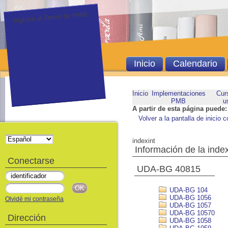
Ingrese al Demo de PMB.
Inicio
Calendario
Inicio
Implementaciones
Cur
PMB
u
A partir de esta página puede:
Volver a la pantalla de inicio c
indexint
Información de la inde
Conectarse
UDA-BG 40815
UDA-BG 104
UDA-BG 1056
Olvidé mi contraseña
UDA-BG 1057
UDA-BG 10570
Dirección
UDA-BG 1058