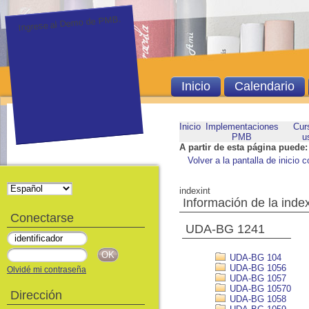
Ingrese al Demo de PMB.
Inicio
Calendario
Inicio
Implementaciones
Cur
PMB
u
A partir de esta página puede:
Volver a la pantalla de inicio c
indexint
Información de la inde
Conectarse
UDA-BG 1241
UDA-BG 104
UDA-BG 1056
Olvidé mi contraseña
UDA-BG 1057
UDA-BG 10570
Dirección
UDA-BG 1058