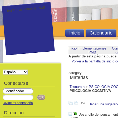
Ingrese al Demo de PMB.
Inicio
Calendario
Inicio
Implementaciones
Cur
PMB
u
A partir de esta página puede:
Volver a la pantalla de inicio c
category
Materias
Conectarse
Tesauro n
>
PSICOLOGIA COG
PSICOLOGIA COGNITIVA
Olvidé mi contraseña
Hacer una sugeren
Dirección
Desarrollo del pensamien