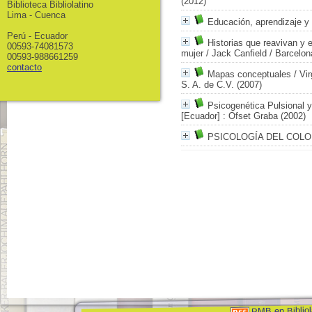
(2012)
Biblioteca Bibliolatino
Lima - Cuenca
Educación, aprendizaje y
Perú - Ecuador
Historias que reavivan y e
00593-74081573
mujer
/ Jack Canfield
/ Barcelon
00593-988661259
contacto
Mapas conceptuales
/ Vir
S. A. de C.V. (2007)
Psicogenética Pulsional
[Ecuador] : Ofset Graba (2002)
PSICOLOGÍA DEL COLO
PMB en Bibliol