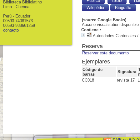
Público
ISBD
Ha
Biblioteca Bibliolatino
Lima - Cuenca
Wikipédia
Biografía
Perú - Ecuador
(source Google Books)
00593-74081573
Aucune visualisation disponible
00593-988661259
Contiene :
contacto
Autoridades Cantonales
/ 
Reserva
Reservar este documento
Ejemplares
Código de
Signatura
barras
CC018
revista 17
L
PMB en Bibliol