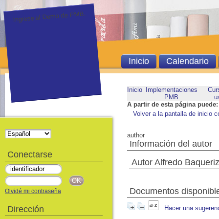
Ingrese al Demo de PMB.
Inicio
Calendario
Inicio
Implementaciones
Cur
PMB
u
A partir de esta página puede:
Volver a la pantalla de inicio c
author
Información del autor
Conectarse
Autor Alfredo Baqueri
Documentos disponibles
Olvidé mi contraseña
Dirección
Hacer una sugeren