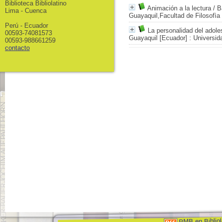
Biblioteca Bibliolatino
Animación a la lectura
/ B
Lima - Cuenca
Guayaquil,Facultad de Filosofìa
Perú - Ecuador
La personalidad del adole
00593-74081573
Guayaquil [Ecuador] : Universid
00593-988661259
contacto
PMB en Bibliol