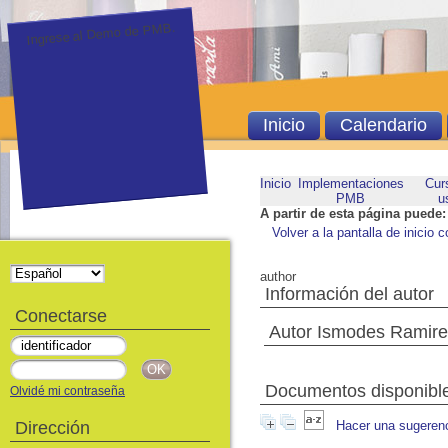
Ingrese al Demo de PMB.
Inicio
Calendario
Inicio
Implementaciones
Cur
PMB
u
A partir de esta página puede:
Volver a la pantalla de inicio c
author
Información del autor
Conectarse
Autor Ismodes Ramir
Documentos disponibles
Olvidé mi contraseña
Dirección
Hacer una sugeren