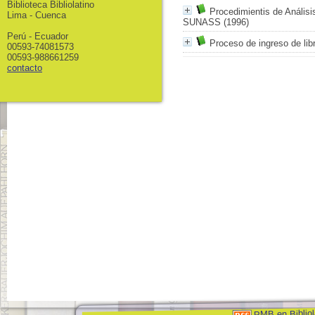
Biblioteca Bibliolatino
Procedimientis de Análisi
Lima - Cuenca
SUNASS (1996)
Perú - Ecuador
Proceso de ingreso de lib
00593-74081573
00593-988661259
contacto
PMB en Bibliol