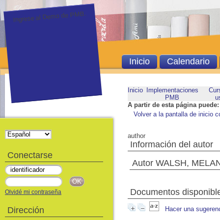
Ingrese al Demo de PMB.
Inicio
Calendario
Inicio
Implementaciones
Cur
PMB
u
A partir de esta página puede:
Volver a la pantalla de inicio c
author
Información del autor
Conectarse
Autor WALSH, MELA
Documentos disponibles
Olvidé mi contraseña
Dirección
Hacer una sugeren